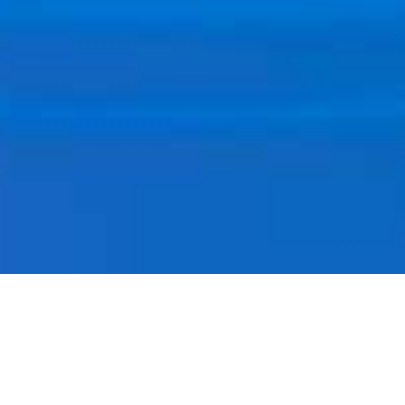
Quem Somos
A
SINESIS
nasceu da fusão de duas